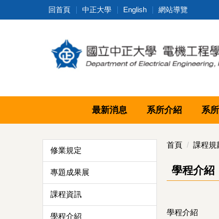
跳
回首頁
中正大學
English
網站導覽
到
主
要
內
容
區
最新消息
系所介紹
系所
首頁
課程規
修業規定
學程介紹
專題成果展
課程資訊
學程介紹
學程介紹