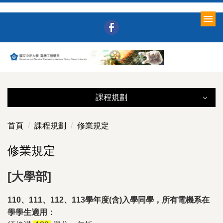
跳
到
主
要
內
容
區
課程規劃
修業規定
首頁
課程規劃
修業規定
專題成果展
修業規定
課程資訊
[大學部]
學程介紹
110、111、112、113學年度(含)入學同學，所有電機系在
學學生適用：