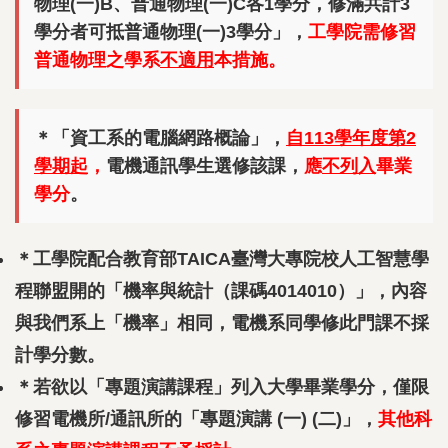
物理(一)B、普通物理(一)C各1學分，修滿共計3
學分者可抵普通物理(一)3學分」，
工學院需修習
普通物理之學系
不適用
本措施。
＊「資工系的電腦網路概論」，
自113學年度第2
學期起
，
電機通訊學生選修該課，
應
不列入
畢業
學分
。
＊工學院配合教育部TAICA臺灣大專院校人工智慧學
程聯盟開的「機率與統計（課碼4014010）」，內容
與我們系上「機率」相同，電機系同學修此門課不採
計學分數。
＊若欲以「專題演講課程」列入大學畢業學分，僅限
修習電機所/通訊所的「專題演講 (一) (二)」，
其他科