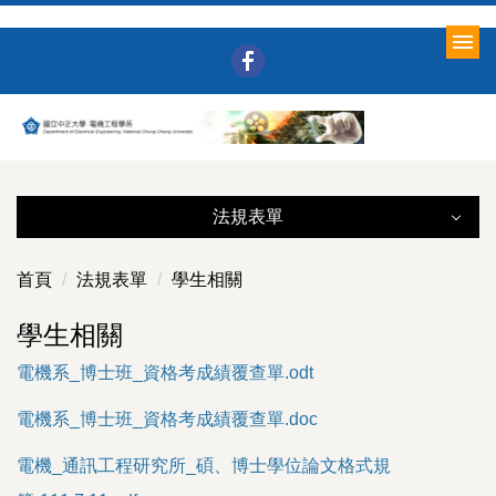
跳
到
主
要
內
容
區
法規表單
法規表單
首頁
法規表單
學生相關
所務行政（含法規）
學生相關
電機系_博士班_資格考成績覆查單.odt
表單下載
電機系_博士班_資格考成績覆查單.doc
學生相關
電機_通訊工程研究所_碩、博士學位論文格式規
課程資料