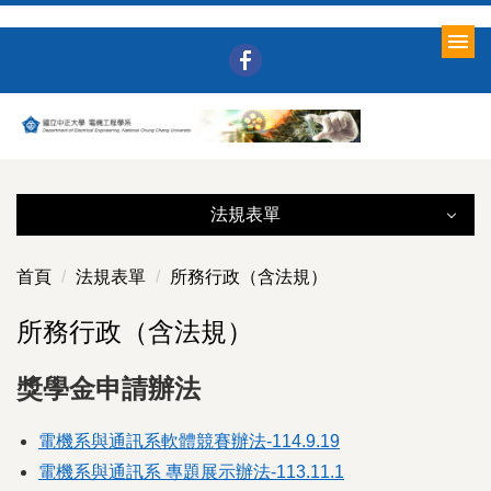
跳
到
主
要
內
容
區
法規表單
法規表單
首頁
法規表單
所務行政（含法規）
所務行政（含法規）
所務行政（含法規）
表單下載
獎學金申請辦法
學生相關
電機系與通訊系軟體競賽辦法-114.9.19
課程資料
電機系與通訊系 專題展示辦法-113.11.1