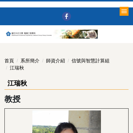
跳
到
主
要
內
容
區
首頁
系所簡介
師資介紹
信號與智慧計算組
江瑞秋
江瑞秋
教授