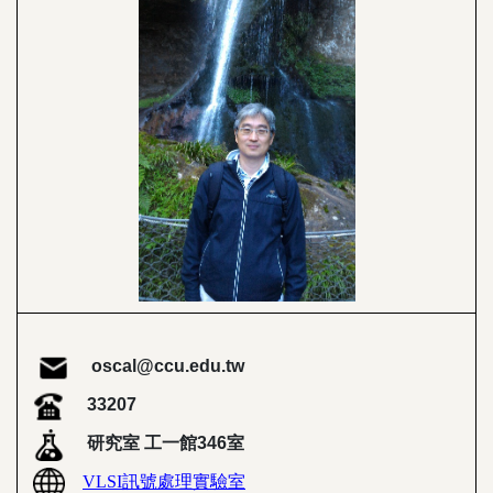
oscal@ccu.edu.tw
33207
研究室 工一館346室
VLSI訊號處理實驗室