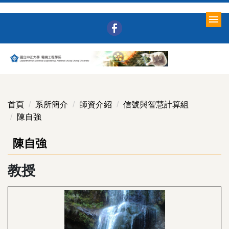
跳
到
主
要
內
容
區
首頁
系所簡介
師資介紹
信號與智慧計算組
陳自強
陳自強
教授