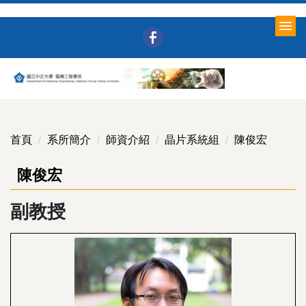
跳
到
主
要
內
容
區
首頁
系所簡介
師資介紹
晶片系統組
陳俊宏
陳俊宏
副教授