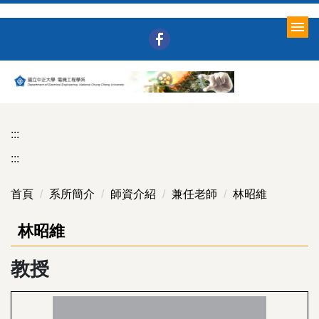
跳
到
主
要
內
容
區
:::
:::
首頁
系所簡介
師資介紹
兼任老師
林昭維
林昭維
教授