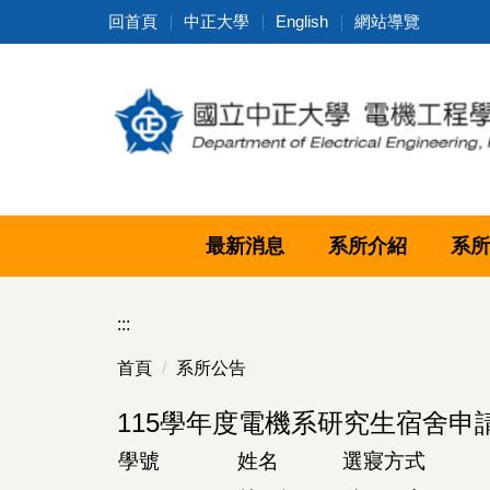
跳
回首頁
中正大學
English
網站導覽
到
主
要
內
容
區
最新消息
系所介紹
系所
:::
首頁
系所公告
115學年度電機系研究生宿舍申請
學號
姓名
選寢方式