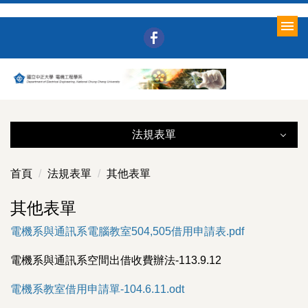
跳
到
主
要
內
容
區
法規表單
法規表單
首頁
法規表單
其他表單
所務行政（含法規）
其他表單
電機系與通訊系電腦教室504,505借用申請表.pdf
表單下載
電機系與通訊系空間出借收費辦法-113.9.12
學生相關
電機系教室借用申請單-104.6.11.odt
課程資料