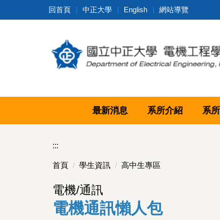
跳
回首頁
中正大學
English
網站導覽
到
主
要
內
容
區
最新消息
系所介紹
系所
:::
首頁
學生資訊
高中生專區
電機/通訊
電機通訊懶人包