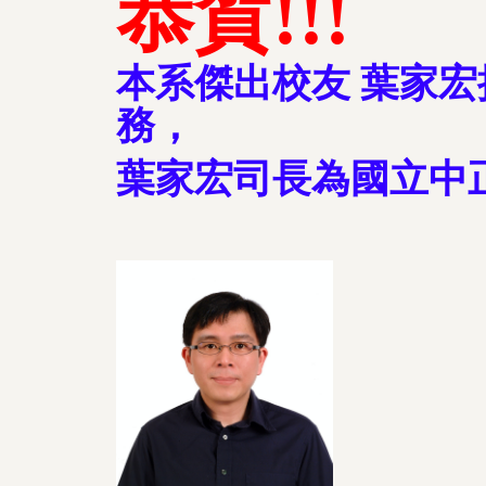
恭賀!!!
本系傑出校友 葉家
務，
葉家宏司長為國立中