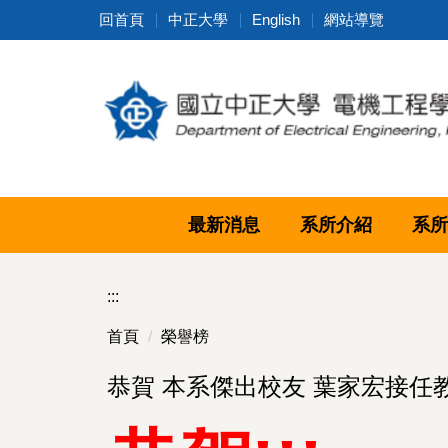
跳
回首頁
中正大學
English
網站導覽
到
主
要
內
容
區
最新消息
系所介紹
系所
:::
首頁
榮譽榜
恭賀 本系傑出校友 葉家宏接