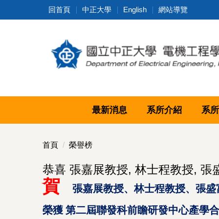
跳
回首頁
中正大學
English
網站導覽
到
主
要
內
容
區
最新消息
系所介紹
系所
首頁
榮譽榜
恭喜 張嘉展教授, 林士程教授, 張
賀
張嘉展
教授
、
林士程
教授、
張盛
榮獲 第二屆聯發科前瞻研發中心產學