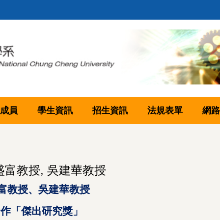
成員
學生資訊
招生資訊
法規表單
網路
盛富教授, 吳建華教授
富
教授、
吳建華教授
合作「傑出研究獎」