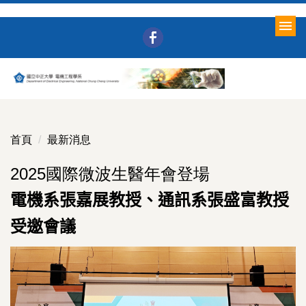
跳
到
主
要
內
容
區
首頁
最新消息
2025國際微波生醫年會登場
電機系張嘉展教授、通訊系張盛富教授
受邀會議