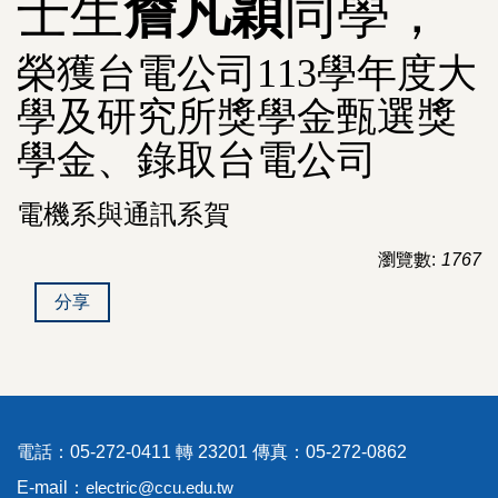
士生
詹凡穎
同學，
榮獲台電公司
113
學年度大
學及研究所獎學金甄選獎
學金、錄取台電公司
電機系與通訊系賀
瀏覽數:
1767
分享
電話：05-272-0411 轉 23201 傳真：05-272-0862
E-mail：
electric@ccu.edu.tw