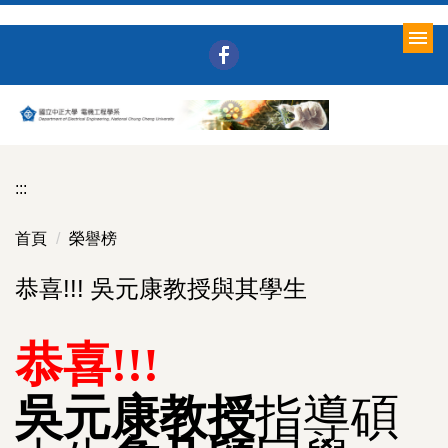
跳
到
主
要
內
容
區
:::
首頁
榮譽榜
恭喜!!! 吳元康教授與其學生
恭喜!!!
吳元康教授
指導碩