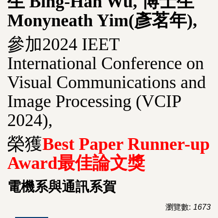
生
Bing-Han Wu,
博士生
Monyneath Yim(
彥茗年
),
參加
2024 IEET
International Conference on
Visual Communications and
Image Processing (VCIP
2024),
榮獲
Best Paper Runner-up
Award
最佳論文獎
電機系與通訊系賀
瀏覽數:
1673