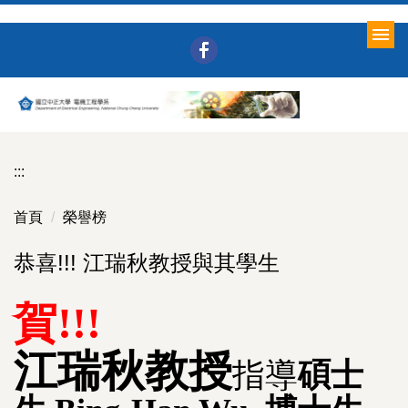
跳
到
主
要
內
容
區
:::
首頁
榮譽榜
恭喜!!! 江瑞秋教授與其學生
賀!!!
江瑞秋教授
指導
碩士