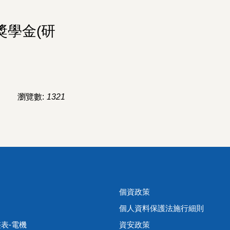
獎學金(研
瀏覽數:
1321
個資政策
個人資料保護法施行細則
表-電機
資安政策