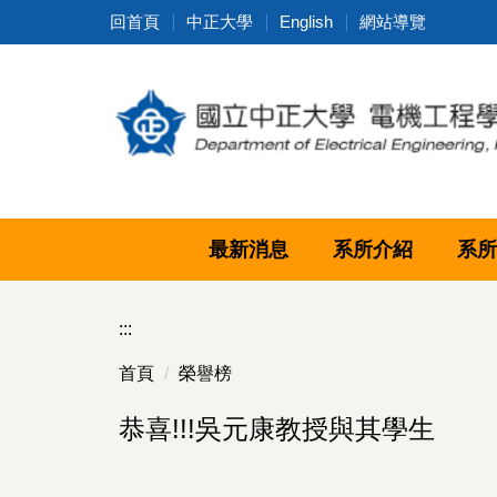
跳
回首頁
中正大學
English
網站導覽
到
主
要
內
容
區
最新消息
系所介紹
系所
:::
首頁
榮譽榜
恭喜!!!吳元康教授與其學生