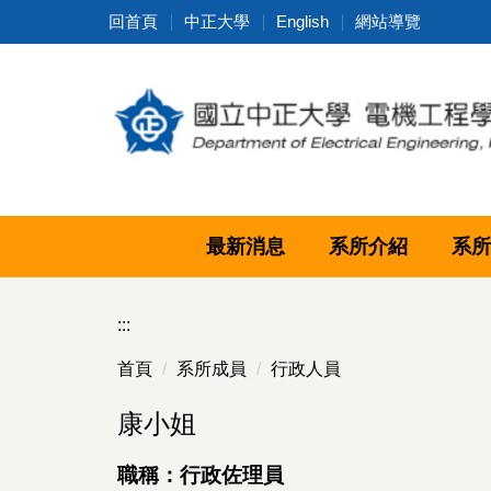
跳
回首頁
中正大學
English
網站導覽
到
主
要
內
容
區
最新消息
系所介紹
系所
:::
首頁
系所成員
行政人員
康小姐
職稱：行政佐理員