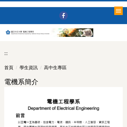
跳
到
主
要
內
容
區
:::
首頁
學生資訊
高中生專區
電機系簡介