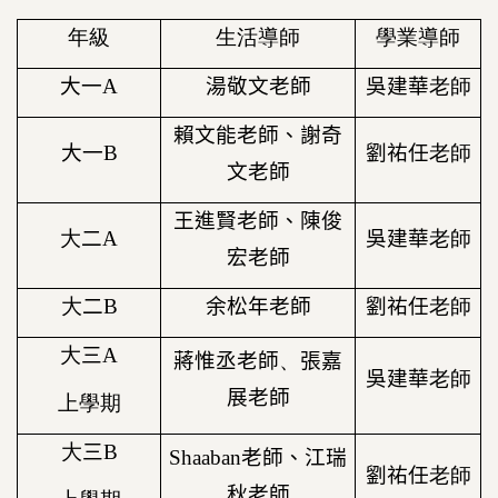
年級
生活導師
學業導師
大一
A
湯敬文
老師
吳建華
老師
賴文能老師、謝奇
大一
B
劉祐任
老師
文老師
王進賢老師
、陳俊
大
二
A
吳建華
老師
宏老師
大
二
B
余松年老師
劉祐任
老師
大
三
A
蔣惟丞
老師
、
張嘉
吳建華
老師
展
老師
上學期
大
三
B
Shaaban
老師、江瑞
劉祐任
老師
秋老師