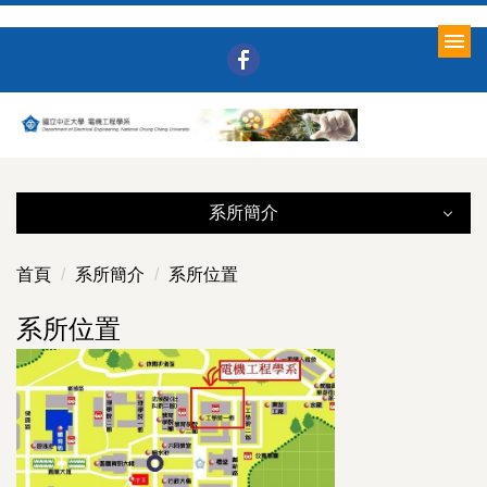
跳
到
主
要
內
容
區
系所簡介
系所簡介
首頁
系所簡介
系所位置
系所簡介
系所位置
研究領域
系所位置
榮譽事蹟